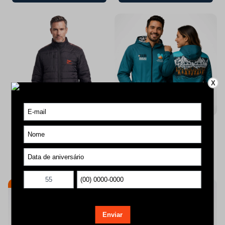
X
Jaqueta Puffer Preta
Jaqueta Corta Vento Unissex
R$ 499,90
R$ 449,90
ou
12x de R$ 42,14
com juros
ou
12x de R$ 37,92
com juros
Comprar agora
Comprar agora
Edição Limitada
Edição Limitada