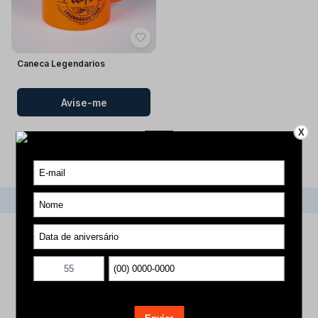
Caneca Legendarios
Produto indisponível
Avise-me
X
1
Voltar ao topo