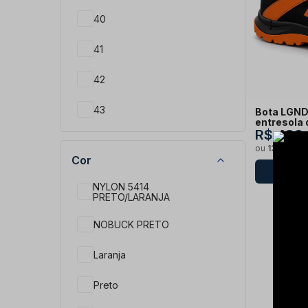
40
41
42
43
Bota LGND
entresola 
R$ 439
44
ou
12x de R
Cor
NYLON 5414
PRETO/LARANJA
NOBUCK PRETO
Laranja
Preto