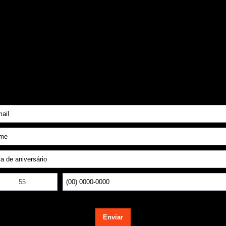
gendários Preto
Chinelo Legendários Laranja
00
R$ 139,00
 35,30
com juros
ou
4x de R$ 35,30
com juros
Comprar agora
Comprar agora
1
Voltar ao topo