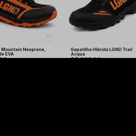
 Mountain Neoprene,
Sapatilha Híbrida LGND Trail
de EVA
Acqua
,00
R$ 399,00
$ 37,00
com juros
ou
12x de R$ 33,63
com juros
Comprar agora
Comprar agora