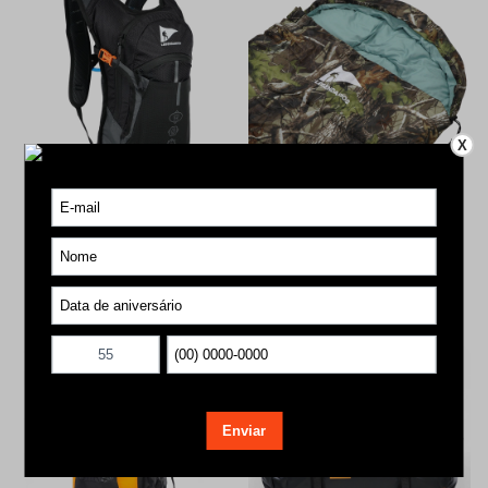
X
Mochila Hidratação LGND 15L
Saco de Dormir Freedom LGND
Preto
R$ 470,00
R$ 220,00
ou
12x de R$ 39,62
com juros
ou
7x de R$ 31,85
com juros
Comprar agora
Comprar agora