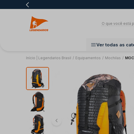
Ver todas as cat
Início | Legendarios Brasil
/
Equipamentos
/
Mochilas
/
MOC