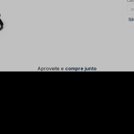
Calc
Nã
Aproveite e
compre junto
Camiseta
Masculina Estampa
World Wide Lgnd -
Chumbo
R$ 119,00
Tamanho
Selecione