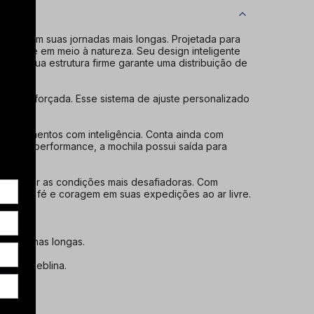
pósito em suas jornadas mais longas. Projetada para
marcante em meio à natureza. Seu design inteligente
anto sua estrutura firme garante uma distribuição de
ueira reforçada. Esse sistema de ajuste personalizado
 equipamentos com inteligência. Conta ainda com
 na sua performance, a mochila possui saída para
 suportar as condições mais desafiadoras. Com
omens de fé e coragem em suas expedições ao ar livre.
 em trilhas longas.
cia ou neblina.