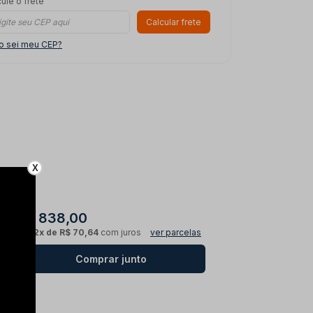
ule o frete
Calcular frete
o sei meu CEP?
X
R$ 838,00
ou
12x de R$ 70,64
com juros
ver parcelas
Comprar junto