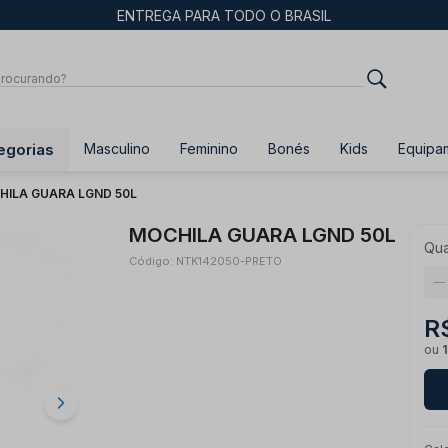
ENTREGA PARA TODO O BRASIL
egorias
Masculino
Feminino
Bonés
Kids
Equipa
HILA GUARA LGND 50L
MOCHILA GUARA LGND 50L
Qua
Código: NTK142050-PRETO
R
ou