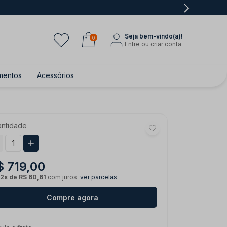
Seja bem-vindo(a)!
0
Entre
ou
criar conta
mentos
Acessórios
ntidade
$ 719,00
12x de R$ 60,61
com juros
ver parcelas
Compre agora