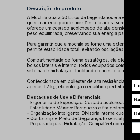
Descrição do produto
A Mochila Guará 50 Litros da Legendários é a escolha 
quem carrega grandes missões, ela agora surge nas cor
oferece um costado acolchoado de alta densidade, pro
peso equilibrada, preservando sua energia para o que
Para garantir que a mochila se torne uma extensão do 
permite estabilidade total, evitando oscilações mesmo 
Compartimentada de forma estratégica, ela oferece um
bolsos laterais e interno, todos equipados com zíper
sistema de hidratação, facilitando o acesso à água s
Confeccionada em poliéster de alta resistência com 
apenas 1,2 kg, ela entrega o equilíbrio perfeito ent
Destaques de Uso e Diferenciais
- Ergonomia de Expedição: Costado acolchoado respirá
- Estabilidade Máxima: Barrigueira e fita peitoral que
- Organização Inteligente: Divisória interna que perm
- Cor Laranja e Preto de Segurança: Essencial para id
- Preparada para Hidratação: Compatível com os princ