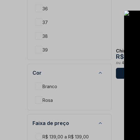
36
37
38
39
Chinelo L
R$ 139,
ou
4x de R$
40
Cor
Branco
Rosa
Faixa de preço
R$ 139,00 a R$ 139,00