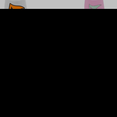
egendários Branco
Chinelo Legendários Rosa
00
R$ 139,00
 35,30
com juros
ou
4x de R$ 35,30
com juros
Comprar agora
Comprar agora
1