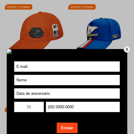
Edição Limitada
Edição Limitada
X
Boné Snapback Laranja
Boné Snapback Azul Royal
Faixa Aba - ITALIA
R$ 224,90
R$ 224,90
ou
7x de R$ 32,56
com juros
ou
7x de R$ 32,56
com juros
Comprar agora
Comprar agora
Edição Limitada
Edição Limitada
Lançamento