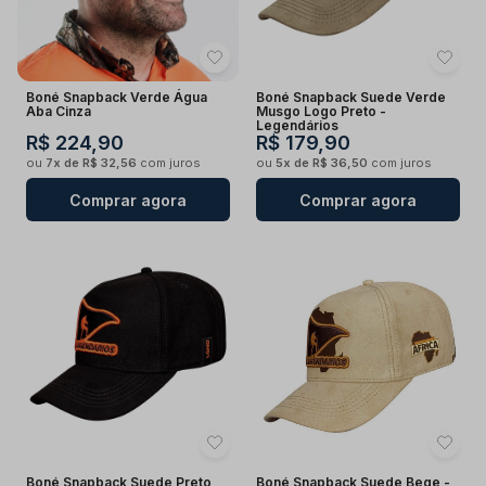
Boné Snapback Verde Água
Boné Snapback Suede Verde
Aba Cinza
Musgo Logo Preto -
Legendários
R$ 224,90
R$ 179,90
ou
7x de R$ 32,56
com juros
ou
5x de R$ 36,50
com juros
Comprar agora
Comprar agora
Boné Snapback Suede Preto
Boné Snapback Suede Bege -