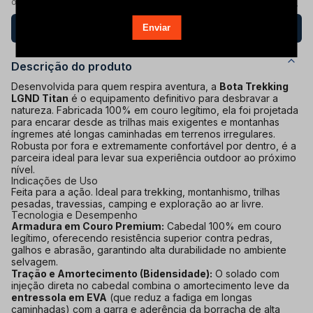
ou
12x de R$ 53,78
com juros
ver parcelas
Comprar junto
Descrição do produto
Desenvolvida para quem respira aventura, a
Bota Trekking
LGND Titan
é o equipamento definitivo para desbravar a
natureza. Fabricada 100% em couro legítimo, ela foi projetada
para encarar desde as trilhas mais exigentes e montanhas
íngremes até longas caminhadas em terrenos irregulares.
Robusta por fora e extremamente confortável por dentro, é a
parceira ideal para levar sua experiência outdoor ao próximo
nível.
Indicações de Uso
Feita para a ação. Ideal para trekking, montanhismo, trilhas
pesadas, travessias, camping e exploração ao ar livre.
Tecnologia e Desempenho
Armadura em Couro Premium:
Cabedal 100% em couro
legítimo, oferecendo resistência superior contra pedras,
galhos e abrasão, garantindo alta durabilidade no ambiente
selvagem.
Tração e Amortecimento (Bidensidade):
O solado com
injeção direta no cabedal combina o amortecimento leve da
entressola em EVA
(que reduz a fadiga em longas
caminhadas) com a garra e aderência da borracha de alta