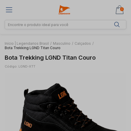
0
Início | Legendarios Brasil
/
Masculino
/
Calçados
/
Bota Trekking LGND Titan Couro
Bota Trekking LGND Titan Couro
Código: LGND-XTT