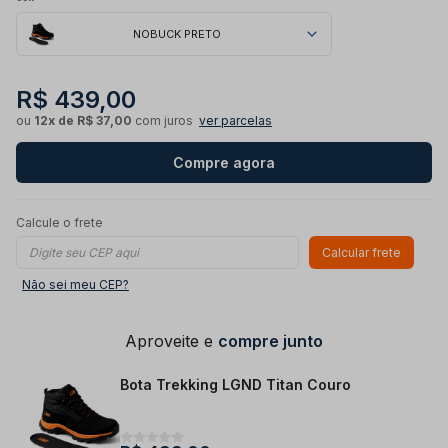
NOBUCK PRETO
R$ 439,00
ou
12x de R$ 37,00
com juros
ver parcelas
Compre agora
Calcule o frete
Calcular frete
Não sei meu CEP?
Aproveite e
compre junto
Bota Trekking LGND Titan Couro