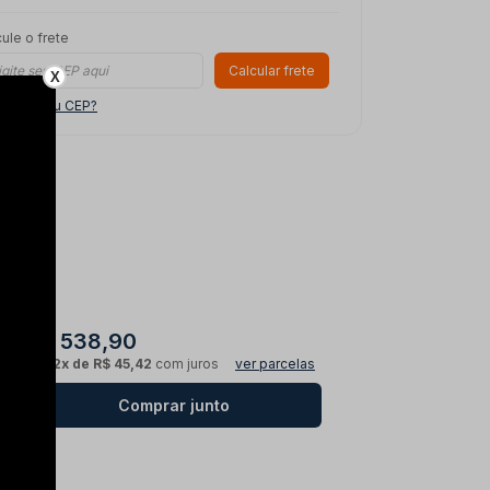
ule o frete
Calcular frete
X
o sei meu CEP?
R$ 538,90
ou
12x de R$ 45,42
com juros
ver parcelas
Comprar junto