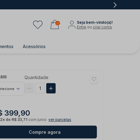
Seja bem-vindo(a)!
0
Entre
ou
criar conta
mentos
Acessórios
anho
Quantidade
elecione
$ 399,90
12x de R$ 33,71
com juros
ver parcelas
Compre agora