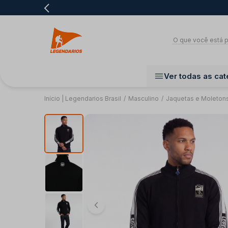
Ver todas as cat
Início | Legendarios Brasil
/
Masculino
/
Jaquetas e Moleton