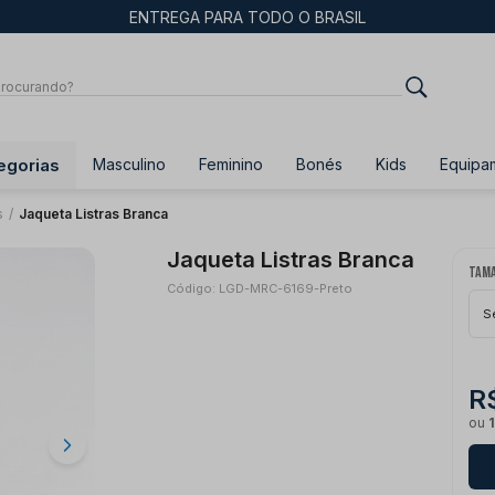
ENTREGA PARA TODO O BRASIL
egorias
Masculino
Feminino
Bonés
Kids
Equipa
s
/
Jaqueta Listras Branca
Jaqueta Listras Branca
Tam
Código: LGD-MRC-6169-Preto
S
R
ou