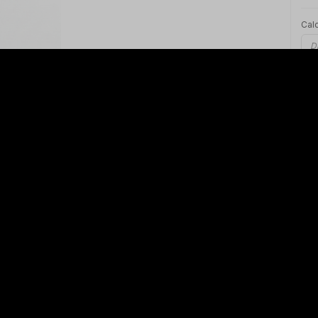
Calc
Nã
Aproveite e
compre junto
Chinelo
Legendários Preto
R$ 139,00
Tamanho
Selecione