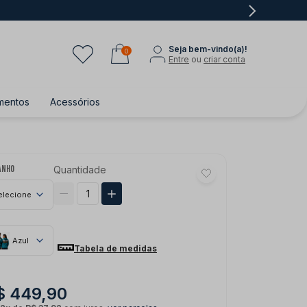
Seja bem-vindo(a)!
0
Entre
ou
criar conta
mentos
Acessórios
anho
Quantidade
elecione
Azul
Tabela de medidas
$ 449,90