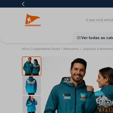
Ver todas as cat
Início | Legendarios Brasil
/
Masculino
/
Jaquetas e Moleton