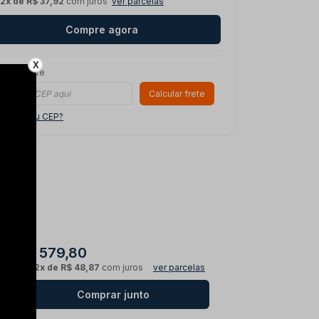
12x de R$ 37,92
com juros
ver parcelas
Compre agora
X
ule o frete
Calcular frete
o sei meu CEP?
R$ 579,80
ou
12x de R$ 48,87
com juros
ver parcelas
Comprar junto