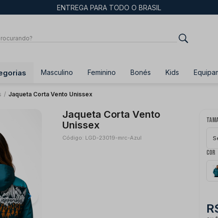
ENTREGA PARA TODO O BRASIL
egorias
Masculino
Feminino
Bonés
Kids
Equipa
s
/
Jaqueta Corta Vento Unissex
Jaqueta Corta Vento
Tam
Unissex
Código: LGD-23019-mrc-Azul
S
Cor
R