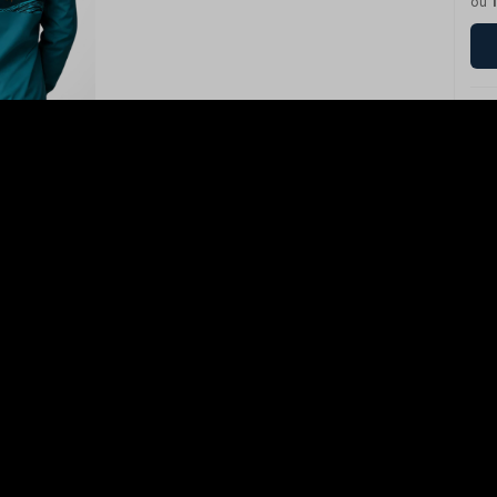
ou
Calc
Nã
Aproveite e
compre junto
Camiseta
Masculina Tronco
R$ 129,90
Tamanho