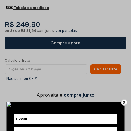
Tabela de medidas
R$ 249,90
ou
8x de R$ 31,64
com juros
ver parcelas
Compre agora
Calcule o frete
Calcular frete
Não sei meu CEP?
Aproveite e
compre junto
X
Moletom Pegadas com Capuz Laranja
R$ 249,90