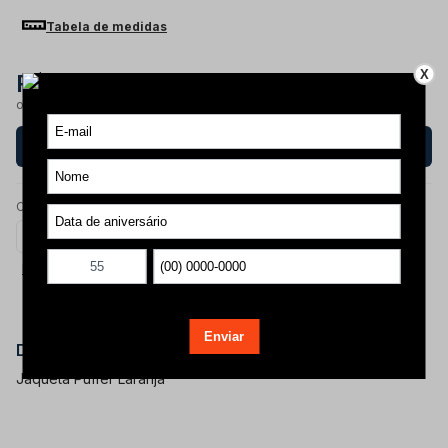
Tabela de medidas
X
R$ 499,90
ou
12x de R$ 42,14
com juros
ver parcelas
Compre agora
Calcule o frete
Calcular frete
Não sei meu CEP?
Descrição do produto
Jaqueta Puffer Laranja