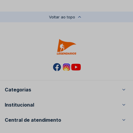
Voltar ao topo
Categorias
Masculino
Institucional
Feminino
Sobre nós
Kids
Central de atendimento
Equipamentos
legendarios.sac@seliafullservice.com.br
Acessórios