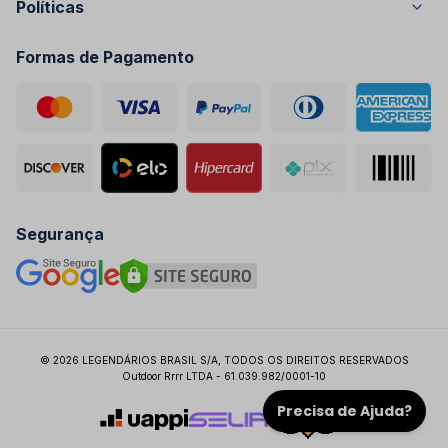
Políticas
Fale Conosco
Decorativos
Politica de privacidade
De segunda a quinta, das 8:30h às 18h e Sexta das 08:30 às 16:30h
Formas de Pagamento
Política de pagamento
Politica de entrega
Trocas e Devoluções
Política Orange Week
Segurança
© 2026 LEGENDÁRIOS BRASIL S/A, TODOS OS DIREITOS RESERVADOS
Outdoor Rrrr LTDA - 61.039.982/0001-10