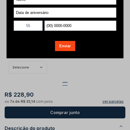
Camiseta Lgnd Fem Mc Esposas Rosto -
Algodão-Laranja/Rosto Preto
R$ 99,00
Tamanho
Selecione
R$ 228,90
ou
7x de R$ 33,14
com juros
ver parcelas
Comprar junto
Descrição do produto