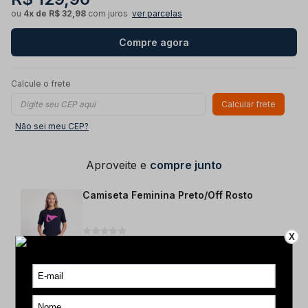
ou
4x de R$ 32,98
com juros
ver parcelas
Compre agora
Calcule o frete
Calcular frete
Não sei meu CEP?
Aproveite e
compre junto
Camiseta Feminina Preto/Off Rosto
X
R$ 129,90
Tamanho
Selecione