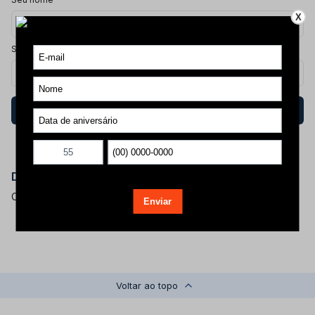
X
Seu email
Avise-me
Descrição do produto
Camiseta Feminina Desenhos
Voltar ao topo