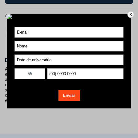
X
Calcule o frete
Calcular frete
Não sei meu CEP?
Descrição do produto
A pe?a LEGEND?RIOS SNICKERS ? uma pe?a decorativa
exclusiva que vai al?m da est?tica. Com design marcante,
acabamento de alta qualidade, esta pe?a Oficial Legend?rios
conta com tecnologia NFC integrada ao aproximar um
smartphone compat?vel, o usu?rio ? direcionado para um v?
deo explicativo sobre o Movimento Legend?rios, tornando a
experi?ncia interativa, informativa e memor?vel.