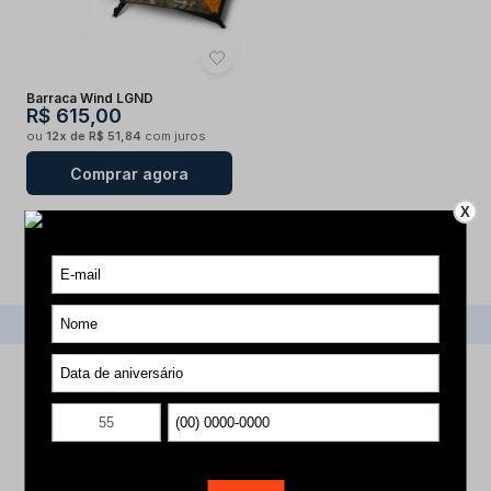
Barraca Wind LGND
R$ 615,00
ou
12x de R$ 51,84
com juros
Comprar agora
X
1
Voltar ao topo