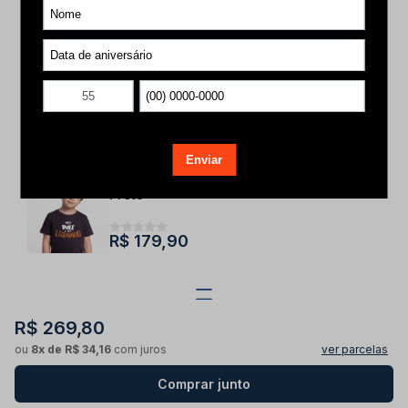
R$ 89,90
Tamanho
Selecione
Boné KIDS Snapback Suede Laranja Logo
Preto
R$ 179,90
R$ 269,80
ou
8x de R$ 34,16
com juros
ver parcelas
Comprar junto