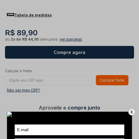
Tabela de medidas
R$ 89,90
ou
2x de R$ 44,95
sem juros
ver parcelas
Compre agora
Calcule o frete
Calcular frete
Não sei meu CEP?
Aproveite e
compre junto
X
Camiseta Seguindo um Legendário
(Pegadas) - Laranja