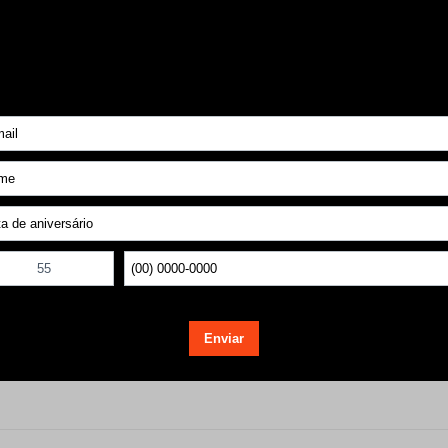
Selecione
perfeita para quem busca um visual moderno e cheio de personali
facilita combinações, enquanto a estampa adiciona estilo ao look.
Voltar ao topo