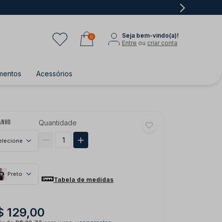
Seja bem-vindo(a)!
0
Entre
ou
criar conta
mentos
Acessórios
anho
Quantidade
elecione
Preto
Tabela de medidas
$ 129,00