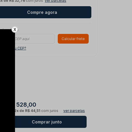
4x de R$ 32,76
com juros
ver parcelas
Compre agora
X
ule o frete
Calcular frete
o sei meu CEP?
R$ 528,00
ou
12x de R$ 44,51
com juros
ver parcelas
Comprar junto