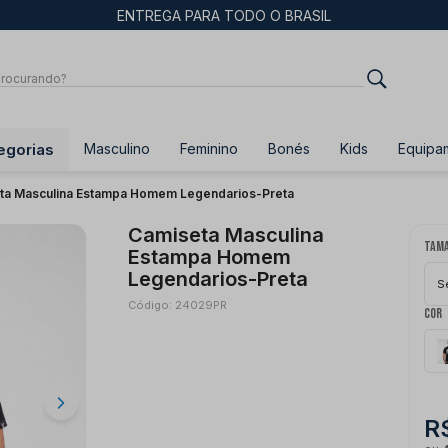
ENTREGA PARA TODO O BRASIL
egorias
Masculino
Feminino
Bonés
Kids
Equipa
ta Masculina Estampa Homem Legendarios-Preta
Camiseta Masculina
Tam
Estampa Homem
Legendarios-Preta
S
Código: 24029PR
Cor
R