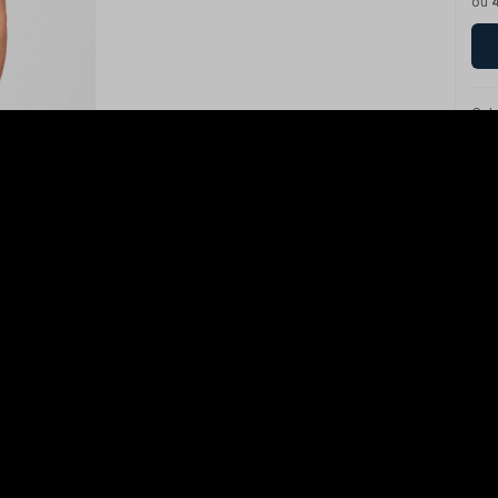
ou
Calc
Nã
Aproveite e
compre junto
Jaqueta Corta
Vento Duo Color
Legendarios -
Preta
R$ 399,00
Tamanho