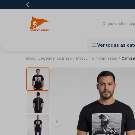
Ver todas as cat
Início | Legendarios Brasil
/
Masculino
/
Camisetas
/
Camise