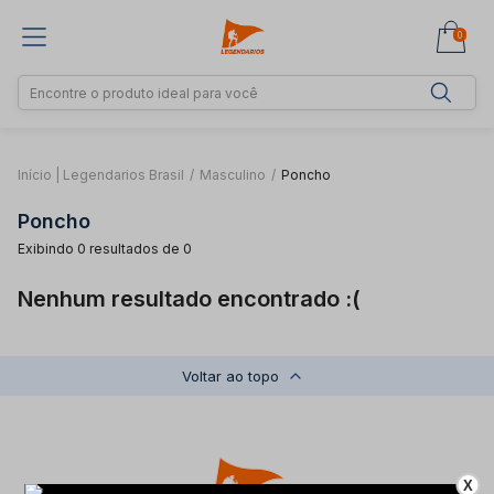
0
Início | Legendarios Brasil
/
Masculino
/
Poncho
Poncho
Exibindo 0 resultados de 0
Nenhum resultado encontrado :(
Voltar ao topo
X