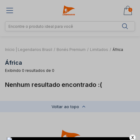
0
Início | Legendarios Brasil
/
Bonés Premium
/
Limitados
/
África
África
Exibindo 0 resultados de 0
Nenhum resultado encontrado :(
Voltar ao topo
X